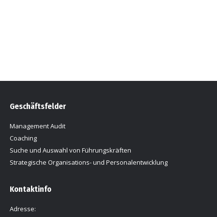
Fördermaßnahmen Instrumentarium Einzelaudits
Gruppen- und Teamworkshops Funktions- und
Persönlichkeits-Validierungen Benchmarkings
Geschäftsfelder
Management Audit
Coaching
Suche und Auswahl von Führungskräften
Strategische Organisations- und Personalentwicklung
Kontaktinfo
Adresse: