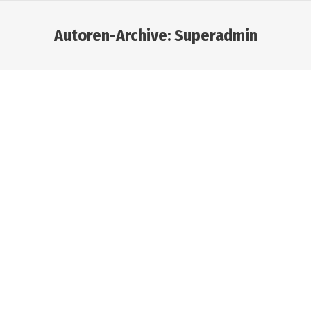
Autoren-Archive:
Superadmin
Sie befinden sich hier:
Strategische Organisations- und