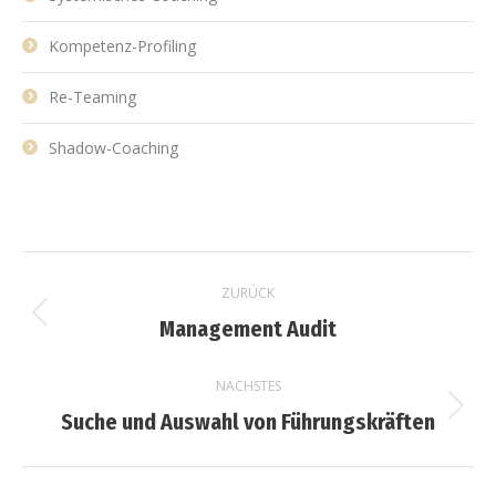
Kompetenz-Profiling
Re-Teaming
Shadow-Coaching
Project
ZURÜCK
navigation
Management Audit
Previous
project:
NÄCHSTES
Suche und Auswahl von Führungskräften
Next
project: